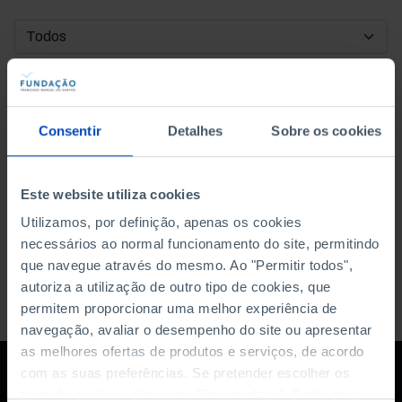
DATA DE INÍCIO
DATA DE FIM
Consentir
Detalhes
Sobre os cookies
ORDENAR POR
Este website utiliza cookies
Utilizamos, por definição, apenas os cookies
necessários ao normal funcionamento do site, permitindo
que navegue através do mesmo. Ao "Permitir todos",
autoriza a utilização de outro tipo de cookies, que
permitem proporcionar uma melhor experiência de
navegação, avaliar o desempenho do site ou apresentar
as melhores ofertas de produtos e serviços, de acordo
com as suas preferências. Se pretender escolher os
tipos de cookies, clique em "Personalizar". Saiba mais