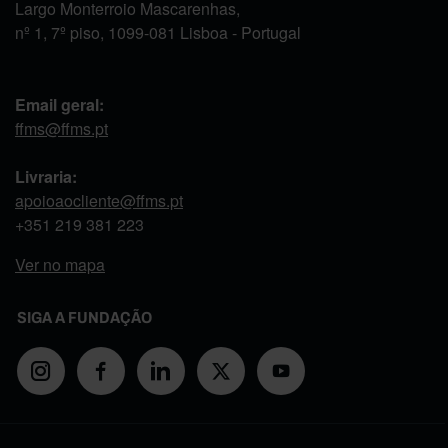
Largo Monterroio Mascarenhas,
nº 1, 7º piso, 1099-081 Lisboa - Portugal
Email geral:
ffms@ffms.pt
Livraria:
apoioaocliente@ffms.pt
+351
219 381 223
Ver no mapa
SIGA A FUNDAÇÃO