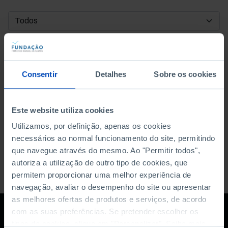
DATA DE INÍCIO
DATA DE FIM
Consentir
Detalhes
Sobre os cookies
ORDENAR POR
Este website utiliza cookies
Utilizamos, por definição, apenas os cookies
necessários ao normal funcionamento do site, permitindo
que navegue através do mesmo. Ao "Permitir todos",
autoriza a utilização de outro tipo de cookies, que
permitem proporcionar uma melhor experiência de
navegação, avaliar o desempenho do site ou apresentar
as melhores ofertas de produtos e serviços, de acordo
com as suas preferências. Se pretender escolher os
tipos de cookies, clique em "Personalizar". Saiba mais