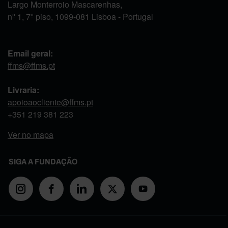
Largo Monterroio Mascarenhas,
nº 1, 7º piso, 1099-081 Lisboa - Portugal
Email geral:
ffms@ffms.pt
Livraria:
apoioaocliente@ffms.pt
+351
219 381 223
Ver no mapa
SIGA A FUNDAÇÃO