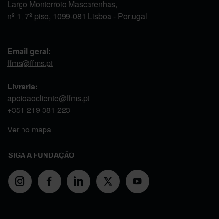
Largo Monterroio Mascarenhas,
nº 1, 7º piso, 1099-081 Lisboa - Portugal
Email geral:
ffms@ffms.pt
Livraria:
apoioaocliente@ffms.pt
+351
219 381 223
Ver no mapa
SIGA A FUNDAÇÃO