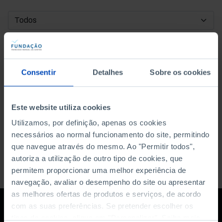
DATA DE INÍCIO
DATA DE FIM
Consentir
Detalhes
Sobre os cookies
ORDENAR POR
Este website utiliza cookies
Utilizamos, por definição, apenas os cookies
necessários ao normal funcionamento do site, permitindo
que navegue através do mesmo. Ao "Permitir todos",
autoriza a utilização de outro tipo de cookies, que
permitem proporcionar uma melhor experiência de
navegação, avaliar o desempenho do site ou apresentar
as melhores ofertas de produtos e serviços, de acordo
com as suas preferências. Se pretender escolher os
tipos de cookies, clique em "Personalizar". Saiba mais