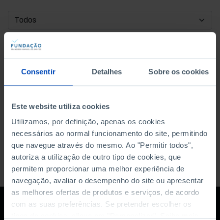
DATA DE INÍCIO
DATA DE FIM
Consentir
Detalhes
Sobre os cookies
ORDENAR POR
Este website utiliza cookies
Utilizamos, por definição, apenas os cookies
necessários ao normal funcionamento do site, permitindo
que navegue através do mesmo. Ao "Permitir todos",
autoriza a utilização de outro tipo de cookies, que
permitem proporcionar uma melhor experiência de
navegação, avaliar o desempenho do site ou apresentar
as melhores ofertas de produtos e serviços, de acordo
com as suas preferências. Se pretender escolher os
tipos de cookies, clique em "Personalizar". Saiba mais