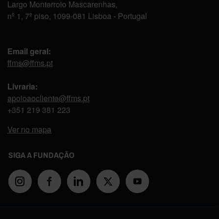
Largo Monterroio Mascarenhas,
nº 1, 7º piso, 1099-081 Lisboa - Portugal
Email geral:
ffms@ffms.pt
Livraria:
apoioaocliente@ffms.pt
+351
219 381 223
Ver no mapa
SIGA A FUNDAÇÃO