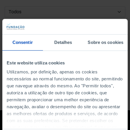
DATA DE INÍCIO
DATA DE FIM
Consentir
Detalhes
Sobre os cookies
ORDENAR POR
Este website utiliza cookies
Utilizamos, por definição, apenas os cookies
necessários ao normal funcionamento do site, permitindo
que navegue através do mesmo. Ao "Permitir todos",
autoriza a utilização de outro tipo de cookies, que
permitem proporcionar uma melhor experiência de
navegação, avaliar o desempenho do site ou apresentar
as melhores ofertas de produtos e serviços, de acordo
com as suas preferências. Se pretender escolher os
tipos de cookies, clique em "Personalizar". Saiba mais