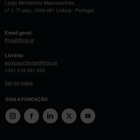
Largo Monterroio Mascarenhas,
nº 1, 7º piso, 1099-081 Lisboa - Portugal
Email geral:
ffms@ffms.pt
Livraria:
apoioaocliente@ffms.pt
+351
219 381 223
Ver no mapa
SIGA A FUNDAÇÃO