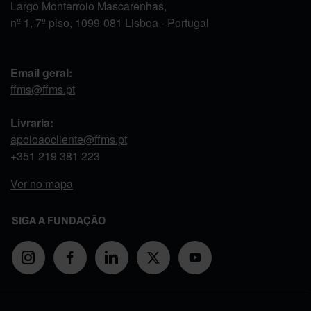
Largo Monterroio Mascarenhas,
nº 1, 7º piso, 1099-081 Lisboa - Portugal
Email geral:
ffms@ffms.pt
Livraria:
apoioaocliente@ffms.pt
+351
219 381 223
Ver no mapa
SIGA A FUNDAÇÃO