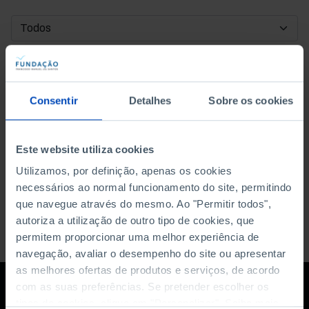
DATA DE INÍCIO
DATA DE FIM
Consentir
Detalhes
Sobre os cookies
ORDENAR POR
Este website utiliza cookies
Utilizamos, por definição, apenas os cookies
necessários ao normal funcionamento do site, permitindo
que navegue através do mesmo. Ao "Permitir todos",
autoriza a utilização de outro tipo de cookies, que
permitem proporcionar uma melhor experiência de
navegação, avaliar o desempenho do site ou apresentar
as melhores ofertas de produtos e serviços, de acordo
com as suas preferências. Se pretender escolher os
tipos de cookies, clique em "Personalizar". Saiba mais