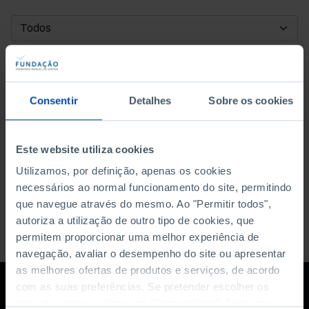
DATA DE INÍCIO
DATA DE FIM
Consentir
Detalhes
Sobre os cookies
ORDENAR POR
Este website utiliza cookies
Utilizamos, por definição, apenas os cookies
necessários ao normal funcionamento do site, permitindo
que navegue através do mesmo. Ao "Permitir todos",
autoriza a utilização de outro tipo de cookies, que
permitem proporcionar uma melhor experiência de
navegação, avaliar o desempenho do site ou apresentar
as melhores ofertas de produtos e serviços, de acordo
com as suas preferências. Se pretender escolher os
tipos de cookies, clique em "Personalizar". Saiba mais