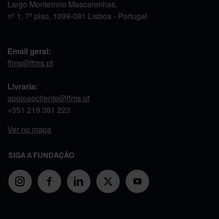
Largo Monterroio Mascarenhas,
nº 1, 7º piso, 1099-081 Lisboa - Portugal
Email geral:
ffms@ffms.pt
Livraria:
apoioaocliente@ffms.pt
+351
219 381 223
Ver no mapa
SIGA A FUNDAÇÃO