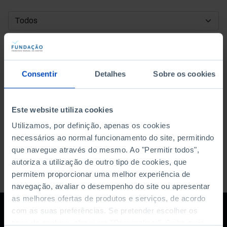
DATA DE INÍCIO
DATA DE FIM
Consentir
Detalhes
Sobre os cookies
ORDENAR POR
Este website utiliza cookies
Utilizamos, por definição, apenas os cookies
necessários ao normal funcionamento do site, permitindo
que navegue através do mesmo. Ao "Permitir todos",
autoriza a utilização de outro tipo de cookies, que
permitem proporcionar uma melhor experiência de
navegação, avaliar o desempenho do site ou apresentar
as melhores ofertas de produtos e serviços, de acordo
com as suas preferências. Se pretender escolher os
tipos de cookies, clique em "Personalizar". Saiba mais