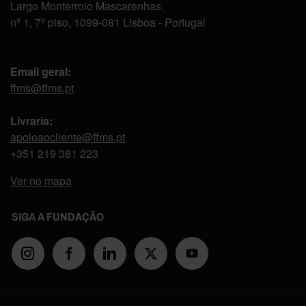
Largo Monterroio Mascarenhas,
nº 1, 7º piso, 1099-081 Lisboa - Portugal
Email geral:
ffms@ffms.pt
Livraria:
apoioaocliente@ffms.pt
+351
219 381 223
Ver no mapa
SIGA A FUNDAÇÃO