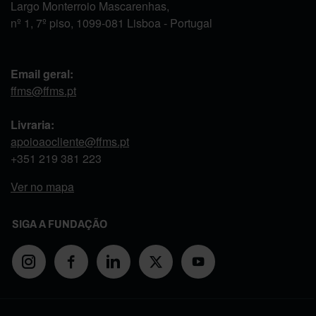
Largo Monterroio Mascarenhas,
nº 1, 7º piso, 1099-081 Lisboa - Portugal
Email geral:
ffms@ffms.pt
Livraria:
apoioaocliente@ffms.pt
+351
219 381 223
Ver no mapa
SIGA A FUNDAÇÃO