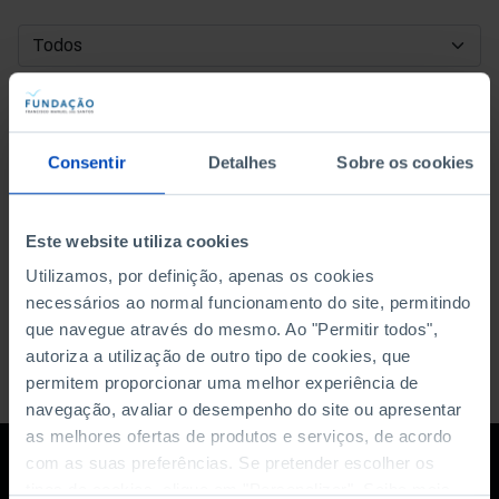
DATA DE INÍCIO
DATA DE FIM
Consentir
Detalhes
Sobre os cookies
ORDENAR POR
Este website utiliza cookies
Utilizamos, por definição, apenas os cookies
necessários ao normal funcionamento do site, permitindo
que navegue através do mesmo. Ao "Permitir todos",
autoriza a utilização de outro tipo de cookies, que
permitem proporcionar uma melhor experiência de
navegação, avaliar o desempenho do site ou apresentar
as melhores ofertas de produtos e serviços, de acordo
com as suas preferências. Se pretender escolher os
tipos de cookies, clique em "Personalizar". Saiba mais