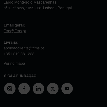
Largo Monterroio Mascarenhas,
nº 1, 7º piso, 1099-081 Lisboa - Portugal
Email geral:
ffms@ffms.pt
Livraria:
apoioaocliente@ffms.pt
+351
219 381 223
Ver no mapa
SIGA A FUNDAÇÃO