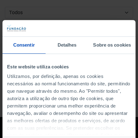
DATA DE INÍCIO
DATA DE FIM
Consentir
Detalhes
Sobre os cookies
ORDENAR POR
Este website utiliza cookies
Utilizamos, por definição, apenas os cookies
necessários ao normal funcionamento do site, permitindo
que navegue através do mesmo. Ao "Permitir todos",
autoriza a utilização de outro tipo de cookies, que
permitem proporcionar uma melhor experiência de
navegação, avaliar o desempenho do site ou apresentar
as melhores ofertas de produtos e serviços, de acordo
com as suas preferências. Se pretender escolher os
tipos de cookies, clique em "Personalizar". Saiba mais