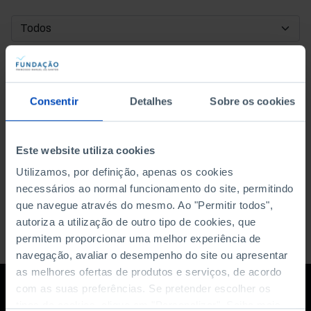
DATA DE INÍCIO
DATA DE FIM
Consentir
Detalhes
Sobre os cookies
ORDENAR POR
Este website utiliza cookies
Utilizamos, por definição, apenas os cookies
necessários ao normal funcionamento do site, permitindo
que navegue através do mesmo. Ao "Permitir todos",
autoriza a utilização de outro tipo de cookies, que
permitem proporcionar uma melhor experiência de
navegação, avaliar o desempenho do site ou apresentar
as melhores ofertas de produtos e serviços, de acordo
com as suas preferências. Se pretender escolher os
tipos de cookies, clique em "Personalizar". Saiba mais