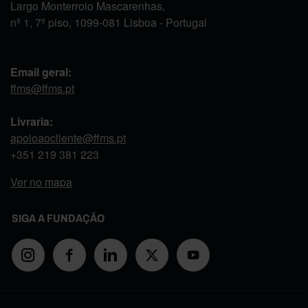
Largo Monterroio Mascarenhas,
nº 1, 7º piso, 1099-081 Lisboa - Portugal
Email geral:
ffms@ffms.pt
Livraria:
apoioaocliente@ffms.pt
+351
219 381 223
Ver no mapa
SIGA A FUNDAÇÃO