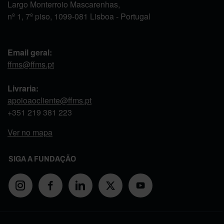
Largo Monterroio Mascarenhas,
nº 1, 7º piso, 1099-081 Lisboa - Portugal
Email geral:
ffms@ffms.pt
Livraria:
apoioaocliente@ffms.pt
+351
219 381 223
Ver no mapa
SIGA A FUNDAÇÃO