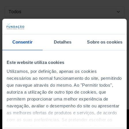
DATA DE INÍCIO
DATA DE FIM
Consentir
Detalhes
Sobre os cookies
ORDENAR POR
Este website utiliza cookies
Utilizamos, por definição, apenas os cookies
necessários ao normal funcionamento do site, permitindo
que navegue através do mesmo. Ao "Permitir todos",
autoriza a utilização de outro tipo de cookies, que
permitem proporcionar uma melhor experiência de
navegação, avaliar o desempenho do site ou apresentar
as melhores ofertas de produtos e serviços, de acordo
com as suas preferências. Se pretender escolher os
tipos de cookies, clique em "Personalizar". Saiba mais