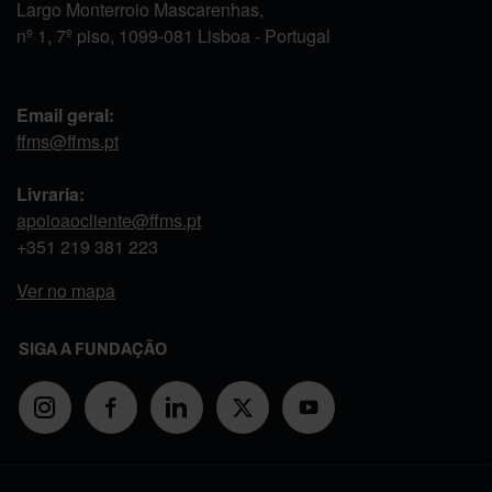
Largo Monterroio Mascarenhas,
nº 1, 7º piso, 1099-081 Lisboa - Portugal
Email geral:
ffms@ffms.pt
Livraria:
apoioaocliente@ffms.pt
+351
219 381 223
Ver no mapa
SIGA A FUNDAÇÃO