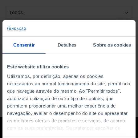
DATA DE INÍCIO
DATA DE FIM
Consentir
Detalhes
Sobre os cookies
ORDENAR POR
Este website utiliza cookies
Utilizamos, por definição, apenas os cookies
necessários ao normal funcionamento do site, permitindo
que navegue através do mesmo. Ao "Permitir todos",
autoriza a utilização de outro tipo de cookies, que
permitem proporcionar uma melhor experiência de
navegação, avaliar o desempenho do site ou apresentar
as melhores ofertas de produtos e serviços, de acordo
com as suas preferências. Se pretender escolher os
tipos de cookies, clique em "Personalizar". Saiba mais