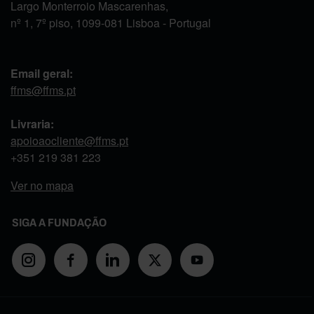
Largo Monterroio Mascarenhas,
nº 1, 7º piso, 1099-081 Lisboa - Portugal
Email geral:
ffms@ffms.pt
Livraria:
apoioaocliente@ffms.pt
+351
219 381 223
Ver no mapa
SIGA A FUNDAÇÃO