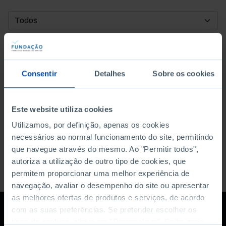
DATA DE INÍCIO
DATA DE FIM
Consentir
Detalhes
Sobre os cookies
ORDENAR POR
Este website utiliza cookies
Utilizamos, por definição, apenas os cookies
necessários ao normal funcionamento do site, permitindo
que navegue através do mesmo. Ao "Permitir todos",
autoriza a utilização de outro tipo de cookies, que
permitem proporcionar uma melhor experiência de
navegação, avaliar o desempenho do site ou apresentar
as melhores ofertas de produtos e serviços, de acordo
com as suas preferências. Se pretender escolher os
tipos de cookies, clique em "Personalizar". Saiba mais