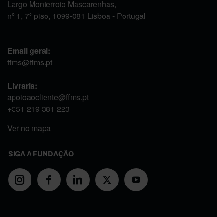
Largo Monterroio Mascarenhas,
nº 1, 7º piso, 1099-081 Lisboa - Portugal
Email geral:
ffms@ffms.pt
Livraria:
apoioaocliente@ffms.pt
+351
219 381 223
Ver no mapa
SIGA A FUNDAÇÃO