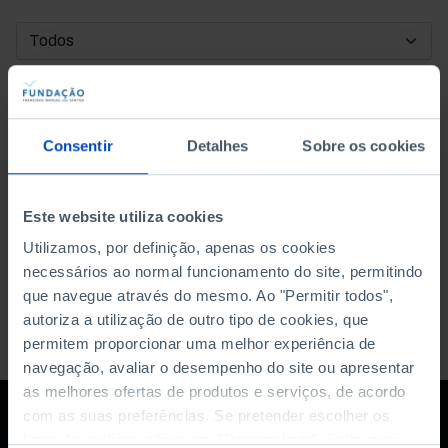
DATA DE INÍCIO
DATA DE FIM
Consentir
Detalhes
Sobre os cookies
ORDENAR POR
Este website utiliza cookies
Utilizamos, por definição, apenas os cookies
necessários ao normal funcionamento do site, permitindo
que navegue através do mesmo. Ao "Permitir todos",
autoriza a utilização de outro tipo de cookies, que
permitem proporcionar uma melhor experiência de
navegação, avaliar o desempenho do site ou apresentar
as melhores ofertas de produtos e serviços, de acordo
com as suas preferências. Se pretender escolher os
tipos de cookies, clique em "Personalizar". Saiba mais