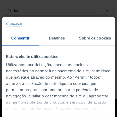
DATA DE INÍCIO
DATA DE FIM
Consentir
Detalhes
Sobre os cookies
ORDENAR POR
Este website utiliza cookies
Utilizamos, por definição, apenas os cookies
necessários ao normal funcionamento do site, permitindo
que navegue através do mesmo. Ao "Permitir todos",
autoriza a utilização de outro tipo de cookies, que
permitem proporcionar uma melhor experiência de
navegação, avaliar o desempenho do site ou apresentar
as melhores ofertas de produtos e serviços, de acordo
com as suas preferências. Se pretender escolher os
tipos de cookies, clique em "Personalizar". Saiba mais