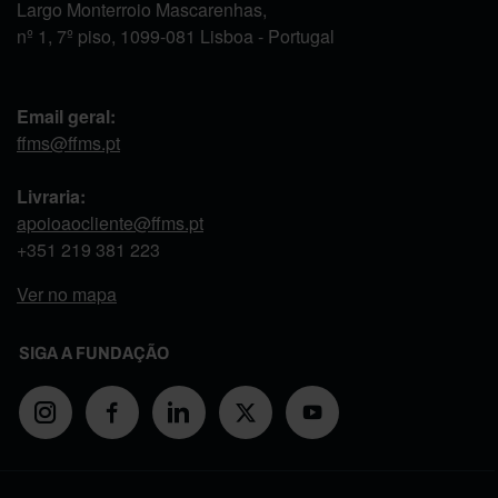
Largo Monterroio Mascarenhas,
nº 1, 7º piso, 1099-081 Lisboa - Portugal
Email geral:
ffms@ffms.pt
Livraria:
apoioaocliente@ffms.pt
+351
219 381 223
Ver no mapa
SIGA A FUNDAÇÃO