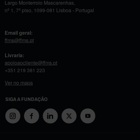
Largo Monterroio Mascarenhas,
nº 1, 7º piso, 1099-081 Lisboa - Portugal
Email geral:
ffms@ffms.pt
Livraria:
apoioaocliente@ffms.pt
+351
219 381 223
Ver no mapa
SIGA A FUNDAÇÃO