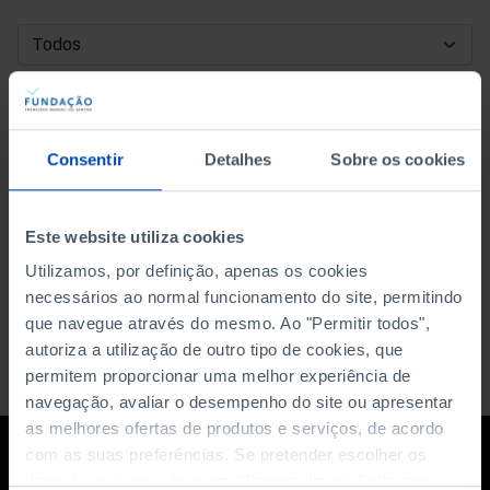
DATA DE INÍCIO
DATA DE FIM
Consentir
Detalhes
Sobre os cookies
ORDENAR POR
Este website utiliza cookies
Utilizamos, por definição, apenas os cookies
necessários ao normal funcionamento do site, permitindo
que navegue através do mesmo. Ao "Permitir todos",
autoriza a utilização de outro tipo de cookies, que
permitem proporcionar uma melhor experiência de
navegação, avaliar o desempenho do site ou apresentar
as melhores ofertas de produtos e serviços, de acordo
com as suas preferências. Se pretender escolher os
tipos de cookies, clique em "Personalizar". Saiba mais