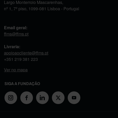
Largo Monterroio Mascarenhas,
nº 1, 7º piso, 1099-081 Lisboa - Portugal
Email geral:
ffms@ffms.pt
Livraria:
apoioaocliente@ffms.pt
+351
219 381 223
Ver no mapa
SIGA A FUNDAÇÃO