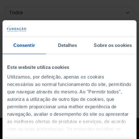
DATA DE INÍCIO
DATA DE FIM
Consentir
Detalhes
Sobre os cookies
ORDENAR POR
Este website utiliza cookies
Utilizamos, por definição, apenas os cookies
necessários ao normal funcionamento do site, permitindo
que navegue através do mesmo. Ao "Permitir todos",
autoriza a utilização de outro tipo de cookies, que
permitem proporcionar uma melhor experiência de
navegação, avaliar o desempenho do site ou apresentar
as melhores ofertas de produtos e serviços, de acordo
com as suas preferências. Se pretender escolher os
tipos de cookies, clique em "Personalizar". Saiba mais