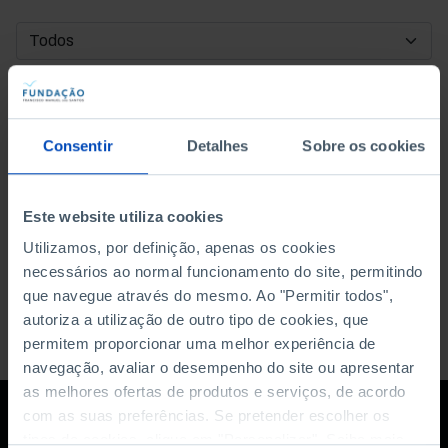
DATA DE INÍCIO
DATA DE FIM
Consentir
Detalhes
Sobre os cookies
ORDENAR POR
Este website utiliza cookies
Utilizamos, por definição, apenas os cookies
necessários ao normal funcionamento do site, permitindo
que navegue através do mesmo. Ao "Permitir todos",
autoriza a utilização de outro tipo de cookies, que
permitem proporcionar uma melhor experiência de
navegação, avaliar o desempenho do site ou apresentar
as melhores ofertas de produtos e serviços, de acordo
com as suas preferências. Se pretender escolher os
tipos de cookies, clique em "Personalizar". Saiba mais