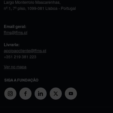
Largo Monterroio Mascarenhas,
nº 1, 7º piso, 1099-081 Lisboa - Portugal
Email geral:
ffms@ffms.pt
Livraria:
apoioaocliente@ffms.pt
+351
219 381 223
Ver no mapa
SIGA A FUNDAÇÃO