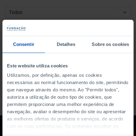
DATA DE INÍCIO
DATA DE FIM
Consentir
Detalhes
Sobre os cookies
ORDENAR POR
Este website utiliza cookies
Utilizamos, por definição, apenas os cookies
necessários ao normal funcionamento do site, permitindo
que navegue através do mesmo. Ao "Permitir todos",
autoriza a utilização de outro tipo de cookies, que
permitem proporcionar uma melhor experiência de
navegação, avaliar o desempenho do site ou apresentar
as melhores ofertas de produtos e serviços, de acordo
com as suas preferências. Se pretender escolher os
tipos de cookies, clique em "Personalizar". Saiba mais