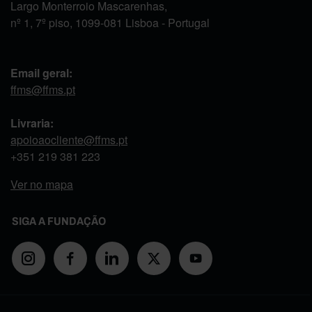
Largo Monterroio Mascarenhas,
nº 1, 7º piso, 1099-081 Lisboa - Portugal
Email geral:
ffms@ffms.pt
Livraria:
apoioaocliente@ffms.pt
+351
219 381 223
Ver no mapa
SIGA A FUNDAÇÃO