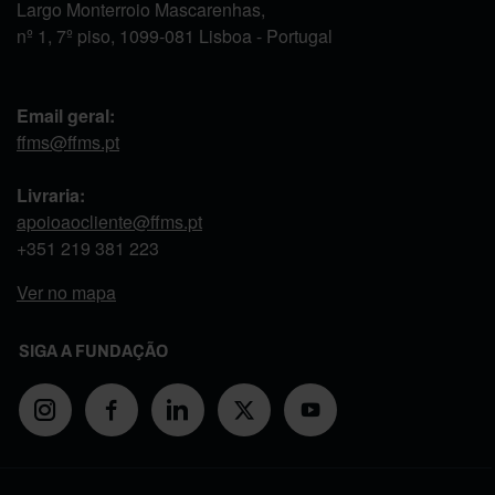
Largo Monterroio Mascarenhas,
nº 1, 7º piso, 1099-081 Lisboa - Portugal
Email geral:
ffms@ffms.pt
Livraria:
apoioaocliente@ffms.pt
+351
219 381 223
Ver no mapa
SIGA A FUNDAÇÃO