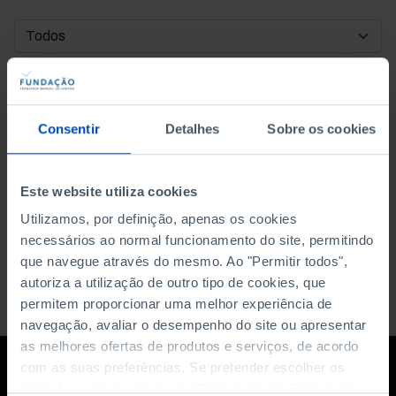
DATA DE INÍCIO
DATA DE FIM
Consentir
Detalhes
Sobre os cookies
ORDENAR POR
Este website utiliza cookies
Utilizamos, por definição, apenas os cookies
necessários ao normal funcionamento do site, permitindo
que navegue através do mesmo. Ao "Permitir todos",
autoriza a utilização de outro tipo de cookies, que
permitem proporcionar uma melhor experiência de
navegação, avaliar o desempenho do site ou apresentar
as melhores ofertas de produtos e serviços, de acordo
com as suas preferências. Se pretender escolher os
tipos de cookies, clique em "Personalizar". Saiba mais