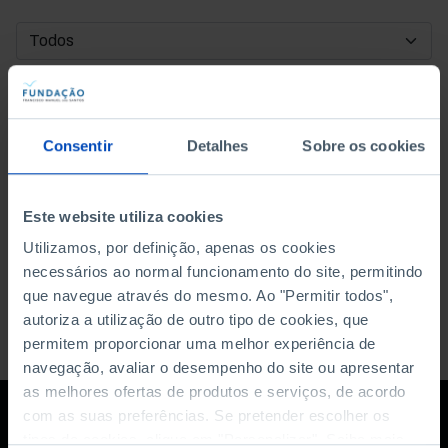
DATA DE INÍCIO
DATA DE FIM
Consentir
Detalhes
Sobre os cookies
ORDENAR POR
Este website utiliza cookies
Utilizamos, por definição, apenas os cookies
necessários ao normal funcionamento do site, permitindo
que navegue através do mesmo. Ao "Permitir todos",
autoriza a utilização de outro tipo de cookies, que
permitem proporcionar uma melhor experiência de
navegação, avaliar o desempenho do site ou apresentar
as melhores ofertas de produtos e serviços, de acordo
com as suas preferências. Se pretender escolher os
tipos de cookies, clique em "Personalizar". Saiba mais