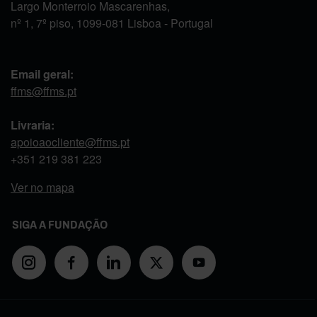
Largo Monterroio Mascarenhas,
nº 1, 7º piso, 1099-081 Lisboa - Portugal
Email geral:
ffms@ffms.pt
Livraria:
apoioaocliente@ffms.pt
+351
219 381 223
Ver no mapa
SIGA A FUNDAÇÃO