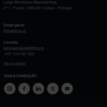
Largo Monterroio Mascarenhas,
nº 1, 7º piso, 1099-081 Lisboa - Portugal
Email geral:
ffms@ffms.pt
Livraria:
apoioaocliente@ffms.pt
+351
219 381 223
Ver no mapa
SIGA A FUNDAÇÃO