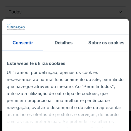
DATA DE INÍCIO
DATA DE FIM
Consentir
Detalhes
Sobre os cookies
ORDENAR POR
Este website utiliza cookies
Utilizamos, por definição, apenas os cookies
necessários ao normal funcionamento do site, permitindo
que navegue através do mesmo. Ao "Permitir todos",
autoriza a utilização de outro tipo de cookies, que
permitem proporcionar uma melhor experiência de
navegação, avaliar o desempenho do site ou apresentar
as melhores ofertas de produtos e serviços, de acordo
com as suas preferências. Se pretender escolher os
tipos de cookies, clique em "Personalizar". Saiba mais