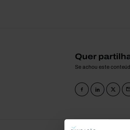
Quer partilh
Se achou este conteúdo