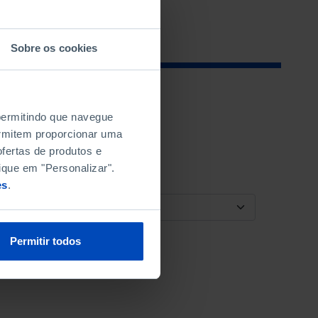
Sobre os cookies
 permitindo que navegue
permitem proporcionar uma
fertas de produtos e
ique em "Personalizar".
es
.
ORDENAR POR
Permitir todos