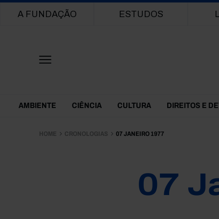
Main navigation
A FUNDAÇÃO
ESTUDOS
Themes Menu
AMBIENTE
CIÊNCIA
CULTURA
DIREITOS E D
HOME
CRONOLOGIAS
07 JANEIRO 1977
07 J