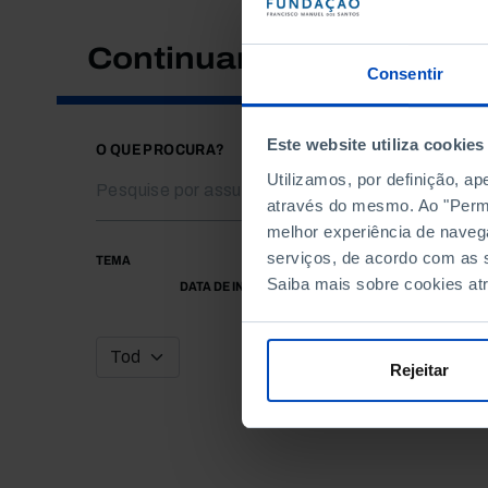
Continuar a pesquisar
Consentir
Este website utiliza cookies
O QUE PROCURA?
Utilizamos, por definição, a
através do mesmo. Ao "Permit
melhor experiência de naveg
serviços, de acordo com as s
TEMA
Saiba mais sobre cookies at
DATA DE INÍCIO
Rejeitar