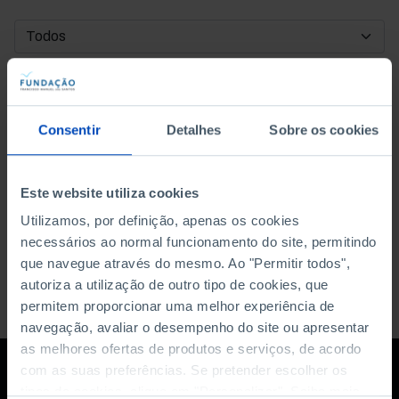
DATA DE INÍCIO
DATA DE FIM
Consentir
Detalhes
Sobre os cookies
ORDENAR POR
Este website utiliza cookies
Utilizamos, por definição, apenas os cookies
necessários ao normal funcionamento do site, permitindo
que navegue através do mesmo. Ao "Permitir todos",
autoriza a utilização de outro tipo de cookies, que
permitem proporcionar uma melhor experiência de
navegação, avaliar o desempenho do site ou apresentar
as melhores ofertas de produtos e serviços, de acordo
com as suas preferências. Se pretender escolher os
tipos de cookies, clique em "Personalizar". Saiba mais