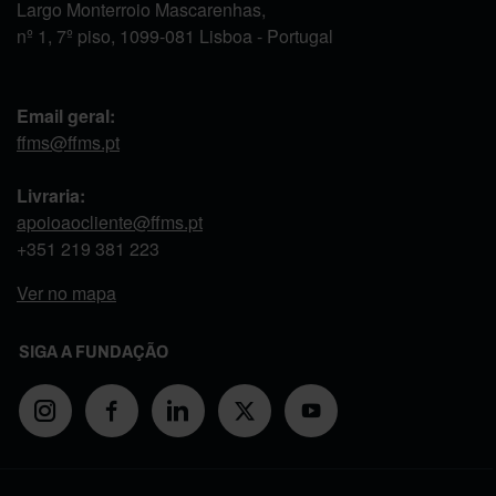
Largo Monterroio Mascarenhas,
nº 1, 7º piso, 1099-081 Lisboa - Portugal
Email geral:
ffms@ffms.pt
Livraria:
apoioaocliente@ffms.pt
+351
219 381 223
Ver no mapa
SIGA A FUNDAÇÃO