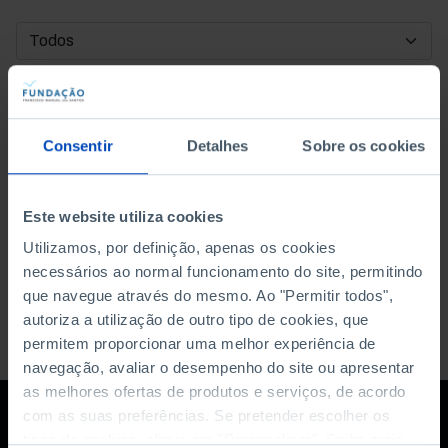
DATA DE INÍCIO
DATA DE FIM
Consentir
Detalhes
Sobre os cookies
ORDENAR POR
Este website utiliza cookies
Utilizamos, por definição, apenas os cookies
necessários ao normal funcionamento do site, permitindo
que navegue através do mesmo. Ao "Permitir todos",
autoriza a utilização de outro tipo de cookies, que
permitem proporcionar uma melhor experiência de
navegação, avaliar o desempenho do site ou apresentar
as melhores ofertas de produtos e serviços, de acordo
com as suas preferências. Se pretender escolher os
tipos de cookies, clique em "Personalizar". Saiba mais