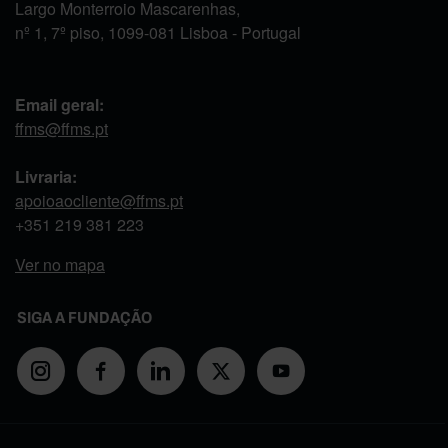
Largo Monterroio Mascarenhas,
nº 1, 7º piso, 1099-081 Lisboa - Portugal
Email geral:
ffms@ffms.pt
Livraria:
apoioaocliente@ffms.pt
+351
219 381 223
Ver no mapa
SIGA A FUNDAÇÃO