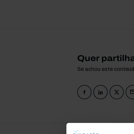
Quer partilh
Se achou este conteúdo