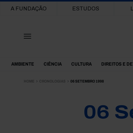
Main navigation
A FUNDAÇÃO
ESTUDOS
Themes Menu
AMBIENTE
CIÊNCIA
CULTURA
DIREITOS E D
HOME
CRONOLOGIAS
06 SETEMBRO 1998
06 S