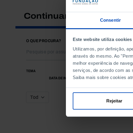
Continuar a pesquisar
Consentir
Este website utiliza cookies
O QUE PROCURA?
Utilizamos, por definição, a
através do mesmo. Ao "Permit
melhor experiência de naveg
serviços, de acordo com as s
TEMA
Saiba mais sobre cookies at
DATA DE INÍCIO
Rejeitar