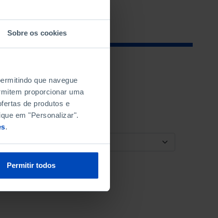
Sobre os cookies
 permitindo que navegue
permitem proporcionar uma
fertas de produtos e
ique em "Personalizar".
es
.
ORDENAR POR
Permitir todos