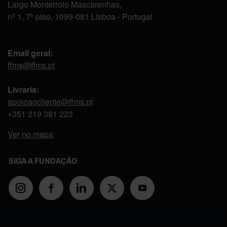
Largo Monterroio Mascarenhas,
nº 1, 7º piso, 1099-081 Lisboa - Portugal
Email geral:
ffms@ffms.pt
Livraria:
apoioaocliente@ffms.pt
+351
219 381 223
Ver no mapa
SIGA A FUNDAÇÃO