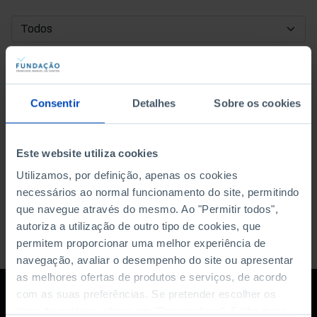
DATA DE INÍCIO
DATA DE FIM
Consentir
Detalhes
Sobre os cookies
ORDENAR POR
Este website utiliza cookies
Utilizamos, por definição, apenas os cookies
necessários ao normal funcionamento do site, permitindo
que navegue através do mesmo. Ao "Permitir todos",
autoriza a utilização de outro tipo de cookies, que
permitem proporcionar uma melhor experiência de
navegação, avaliar o desempenho do site ou apresentar
as melhores ofertas de produtos e serviços, de acordo
com as suas preferências. Se pretender escolher os
tipos de cookies, clique em "Personalizar". Saiba mais