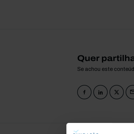
Quer partilh
Se achou este conteúdo