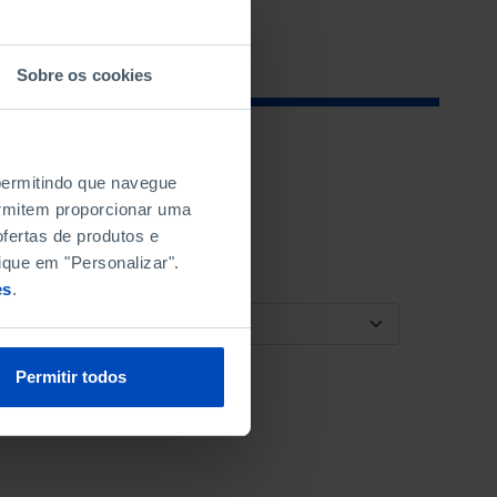
Sobre os cookies
 permitindo que navegue
permitem proporcionar uma
fertas de produtos e
ique em "Personalizar".
es
.
ORDENAR POR
Permitir todos