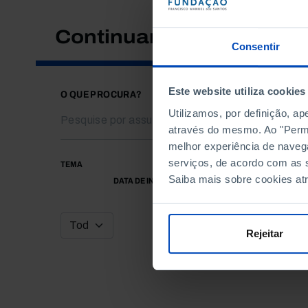
Continuar a pesquisar
Consentir
Este website utiliza cookies
O QUE PROCURA?
Utilizamos, por definição, a
através do mesmo. Ao "Permit
melhor experiência de naveg
serviços, de acordo com as s
TEMA
Saiba mais sobre cookies at
DATA DE INÍCIO
Rejeitar