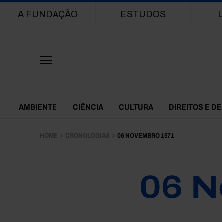
Main navigation
A FUNDAÇÃO
ESTUDOS
Themes Menu
AMBIENTE
CIÊNCIA
CULTURA
DIREITOS E D
HOME
CRONOLOGIAS
06 NOVEMBRO 1971
06 N