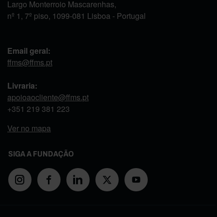
Largo Monterroio Mascarenhas,
nº 1, 7º piso, 1099-081 Lisboa - Portugal
Email geral:
ffms@ffms.pt
Livraria:
apoioaocliente@ffms.pt
+351
219 381 223
Ver no mapa
SIGA A FUNDAÇÃO