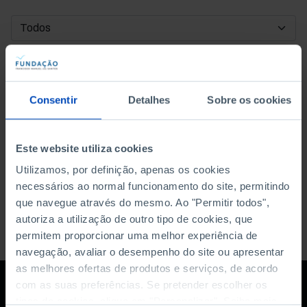
DATA DE INÍCIO
DATA DE FIM
Consentir
Detalhes
Sobre os cookies
ORDENAR POR
Este website utiliza cookies
Utilizamos, por definição, apenas os cookies
necessários ao normal funcionamento do site, permitindo
que navegue através do mesmo. Ao "Permitir todos",
autoriza a utilização de outro tipo de cookies, que
permitem proporcionar uma melhor experiência de
navegação, avaliar o desempenho do site ou apresentar
as melhores ofertas de produtos e serviços, de acordo
com as suas preferências. Se pretender escolher os
tipos de cookies, clique em "Personalizar". Saiba mais