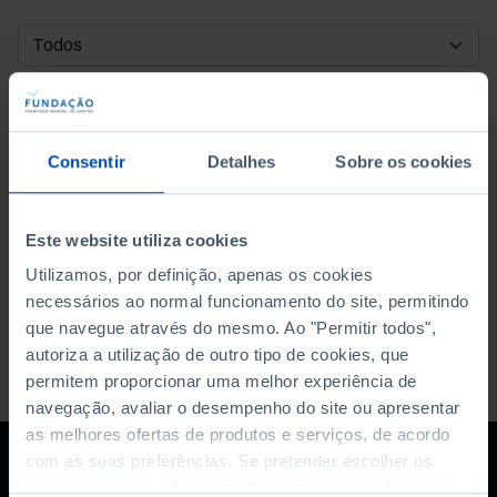
DATA DE INÍCIO
DATA DE FIM
Consentir
Detalhes
Sobre os cookies
ORDENAR POR
Este website utiliza cookies
Utilizamos, por definição, apenas os cookies
necessários ao normal funcionamento do site, permitindo
que navegue através do mesmo. Ao "Permitir todos",
autoriza a utilização de outro tipo de cookies, que
permitem proporcionar uma melhor experiência de
navegação, avaliar o desempenho do site ou apresentar
as melhores ofertas de produtos e serviços, de acordo
com as suas preferências. Se pretender escolher os
tipos de cookies, clique em "Personalizar". Saiba mais