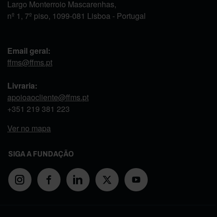
Largo Monterroio Mascarenhas,
nº 1, 7º piso, 1099-081 Lisboa - Portugal
Email geral:
ffms@ffms.pt
Livraria:
apoioaocliente@ffms.pt
+351
219 381 223
Ver no mapa
SIGA A FUNDAÇÃO