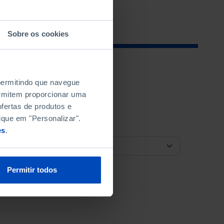
Sobre os cookies
 permitindo que navegue
permitem proporcionar uma
fertas de produtos e
ique em "Personalizar".
es
.
ORDENAR POR
Permitir todos