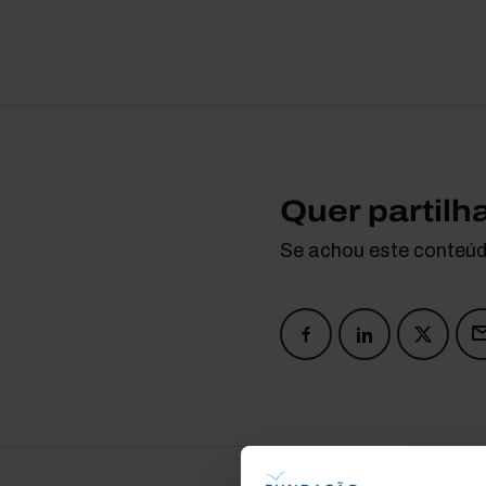
Quer partilh
Se achou este conteúdo