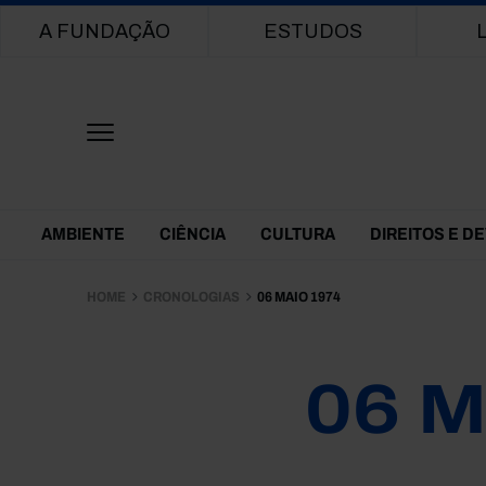
Main navigation
A FUNDAÇÃO
ESTUDOS
Themes Menu
AMBIENTE
CIÊNCIA
CULTURA
DIREITOS E D
HOME
CRONOLOGIAS
06 MAIO 1974
06 M