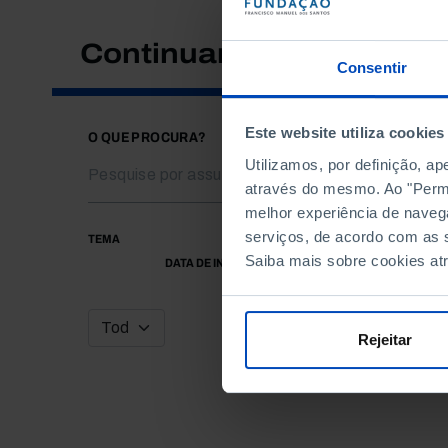
Continuar a pesquisar
Consentir
Este website utiliza cookies
O QUE PROCURA?
Utilizamos, por definição, a
através do mesmo. Ao "Permit
melhor experiência de naveg
serviços, de acordo com as s
TEMA
Saiba mais sobre cookies at
DATA DE INÍCIO
Rejeitar