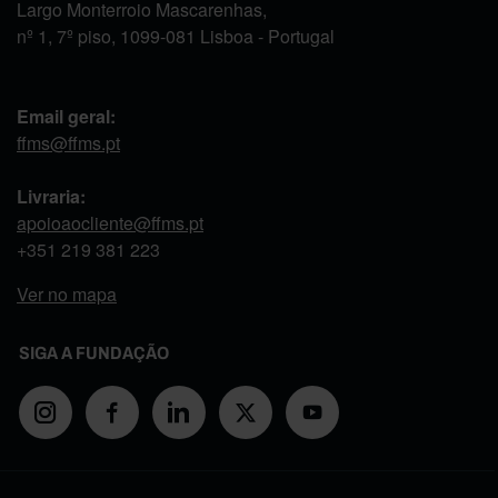
Largo Monterroio Mascarenhas,
nº 1, 7º piso, 1099-081 Lisboa - Portugal
Email geral:
ffms@ffms.pt
Livraria:
apoioaocliente@ffms.pt
+351
219 381 223
Ver no mapa
SIGA A FUNDAÇÃO