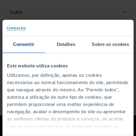
DATA DE INÍCIO
DATA DE FIM
Consentir
Detalhes
Sobre os cookies
ORDENAR POR
Este website utiliza cookies
Utilizamos, por definição, apenas os cookies
necessários ao normal funcionamento do site, permitindo
que navegue através do mesmo. Ao "Permitir todos",
autoriza a utilização de outro tipo de cookies, que
permitem proporcionar uma melhor experiência de
navegação, avaliar o desempenho do site ou apresentar
as melhores ofertas de produtos e serviços, de acordo
com as suas preferências. Se pretender escolher os
tipos de cookies, clique em "Personalizar". Saiba mais