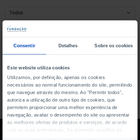
DATA DE INÍCIO
DATA DE FIM
Consentir
Detalhes
Sobre os cookies
ORDENAR POR
Este website utiliza cookies
Utilizamos, por definição, apenas os cookies
necessários ao normal funcionamento do site, permitindo
que navegue através do mesmo. Ao "Permitir todos",
autoriza a utilização de outro tipo de cookies, que
permitem proporcionar uma melhor experiência de
navegação, avaliar o desempenho do site ou apresentar
as melhores ofertas de produtos e serviços, de acordo
com as suas preferências. Se pretender escolher os
tipos de cookies, clique em "Personalizar". Saiba mais