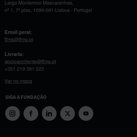
Largo Monterroio Mascarenhas,
nº 1, 7º piso, 1099-081 Lisboa - Portugal
Email geral:
ffms@ffms.pt
Livraria:
apoioaocliente@ffms.pt
+351
219 381 223
Ver no mapa
SIGA A FUNDAÇÃO