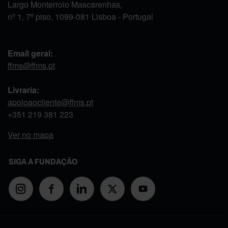
Largo Monterroio Mascarenhas,
nº 1, 7º piso, 1099-081 Lisboa - Portugal
Email geral:
ffms@ffms.pt
Livraria:
apoioaocliente@ffms.pt
+351
219 381 223
Ver no mapa
SIGA A FUNDAÇÃO