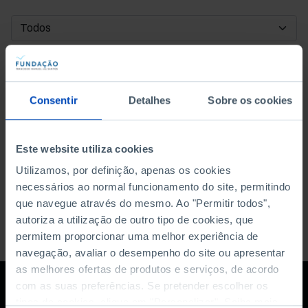
DATA DE INÍCIO
DATA DE FIM
Consentir
Detalhes
Sobre os cookies
ORDENAR POR
Este website utiliza cookies
Utilizamos, por definição, apenas os cookies
necessários ao normal funcionamento do site, permitindo
que navegue através do mesmo. Ao "Permitir todos",
autoriza a utilização de outro tipo de cookies, que
permitem proporcionar uma melhor experiência de
navegação, avaliar o desempenho do site ou apresentar
as melhores ofertas de produtos e serviços, de acordo
com as suas preferências. Se pretender escolher os
tipos de cookies, clique em "Personalizar". Saiba mais