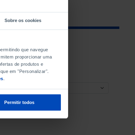
Sobre os cookies
 permitindo que navegue
permitem proporcionar uma
fertas de produtos e
ique em "Personalizar".
es
.
ORDENAR POR
Permitir todos