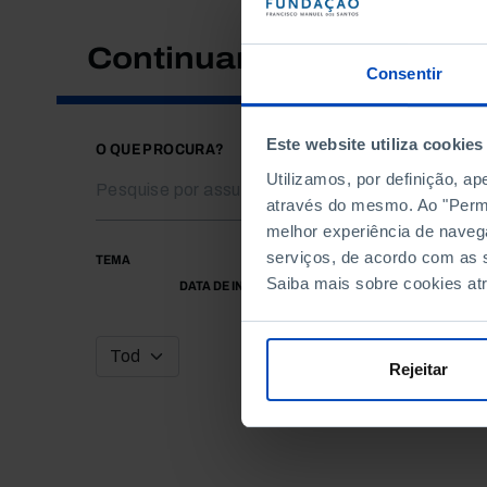
Continuar a pesquisar
Consentir
Este website utiliza cookies
O QUE PROCURA?
Utilizamos, por definição, a
através do mesmo. Ao "Permit
melhor experiência de naveg
serviços, de acordo com as s
TEMA
Saiba mais sobre cookies at
DATA DE INÍCIO
Rejeitar