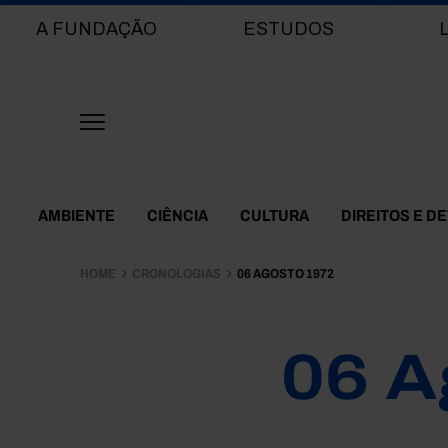
Main navigation
A FUNDAÇÃO
ESTUDOS
Themes Menu
AMBIENTE
CIÊNCIA
CULTURA
DIREITOS E D
HOME
CRONOLOGIAS
06 AGOSTO 1972
06 A