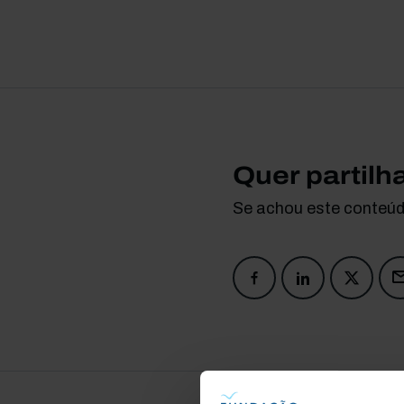
Quer partilh
Se achou este conteúdo