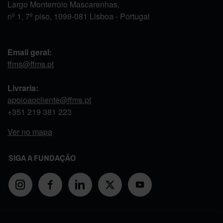
Largo Monterroio Mascarenhas,
nº 1, 7º piso, 1099-081 Lisboa - Portugal
Email geral:
ffms@ffms.pt
Livraria:
apoioaocliente@ffms.pt
+351
219 381 223
Ver no mapa
SIGA A FUNDAÇÃO