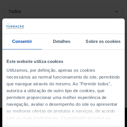
DATA DE INÍCIO
DATA DE FIM
Consentir
Detalhes
Sobre os cookies
ORDENAR POR
Este website utiliza cookies
Utilizamos, por definição, apenas os cookies
necessários ao normal funcionamento do site, permitindo
que navegue através do mesmo. Ao "Permitir todos",
autoriza a utilização de outro tipo de cookies, que
permitem proporcionar uma melhor experiência de
navegação, avaliar o desempenho do site ou apresentar
as melhores ofertas de produtos e serviços, de acordo
com as suas preferências. Se pretender escolher os
tipos de cookies, clique em "Personalizar". Saiba mais