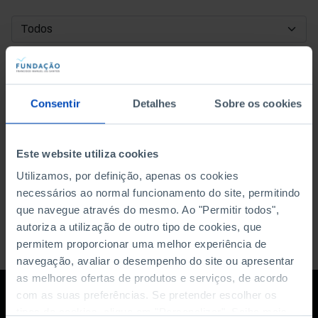
DATA DE INÍCIO
DATA DE FIM
Consentir
Detalhes
Sobre os cookies
ORDENAR POR
Este website utiliza cookies
Utilizamos, por definição, apenas os cookies
necessários ao normal funcionamento do site, permitindo
que navegue através do mesmo. Ao "Permitir todos",
autoriza a utilização de outro tipo de cookies, que
permitem proporcionar uma melhor experiência de
navegação, avaliar o desempenho do site ou apresentar
as melhores ofertas de produtos e serviços, de acordo
com as suas preferências. Se pretender escolher os
tipos de cookies, clique em "Personalizar". Saiba mais