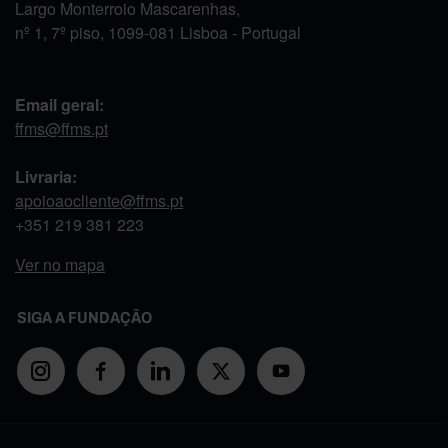
Largo Monterroio Mascarenhas,
nº 1, 7º piso, 1099-081 Lisboa - Portugal
Email geral:
ffms@ffms.pt
Livraria:
apoioaocliente@ffms.pt
+351
219 381 223
Ver no mapa
SIGA A FUNDAÇÃO