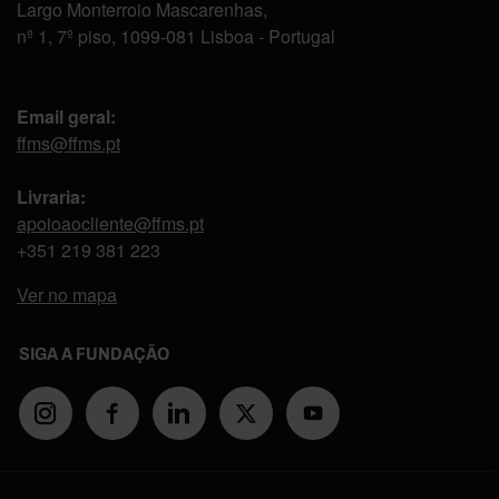
Largo Monterroio Mascarenhas,
nº 1, 7º piso, 1099-081 Lisboa - Portugal
Email geral:
ffms@ffms.pt
Livraria:
apoioaocliente@ffms.pt
+351
219 381 223
Ver no mapa
SIGA A FUNDAÇÃO