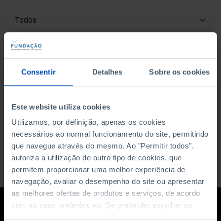
DATA DE INÍCIO
DATA DE FIM
Consentir
Detalhes
Sobre os cookies
ORDENAR POR
Este website utiliza cookies
Utilizamos, por definição, apenas os cookies
necessários ao normal funcionamento do site, permitindo
que navegue através do mesmo. Ao "Permitir todos",
autoriza a utilização de outro tipo de cookies, que
permitem proporcionar uma melhor experiência de
navegação, avaliar o desempenho do site ou apresentar
as melhores ofertas de produtos e serviços, de acordo
com as suas preferências. Se pretender escolher os
tipos de cookies, clique em "Personalizar". Saiba mais