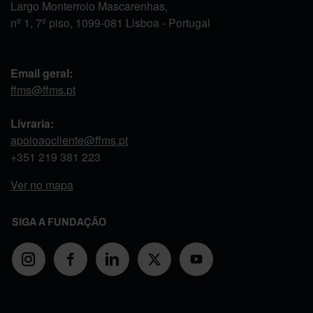
Largo Monterroio Mascarenhas,
nº 1, 7º piso, 1099-081 Lisboa - Portugal
Email geral:
ffms@ffms.pt
Livraria:
apoioaocliente@ffms.pt
+351
219 381 223
Ver no mapa
SIGA A FUNDAÇÃO