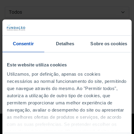
DATA DE INÍCIO
DATA DE FIM
Consentir
Detalhes
Sobre os cookies
ORDENAR POR
Este website utiliza cookies
Utilizamos, por definição, apenas os cookies
necessários ao normal funcionamento do site, permitindo
que navegue através do mesmo. Ao "Permitir todos",
autoriza a utilização de outro tipo de cookies, que
permitem proporcionar uma melhor experiência de
navegação, avaliar o desempenho do site ou apresentar
as melhores ofertas de produtos e serviços, de acordo
com as suas preferências. Se pretender escolher os
tipos de cookies, clique em "Personalizar". Saiba mais