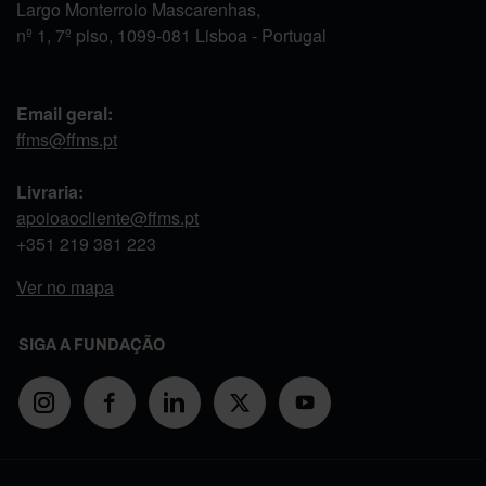
Largo Monterroio Mascarenhas,
nº 1, 7º piso, 1099-081 Lisboa - Portugal
Email geral:
ffms@ffms.pt
Livraria:
apoioaocliente@ffms.pt
+351
219 381 223
Ver no mapa
SIGA A FUNDAÇÃO