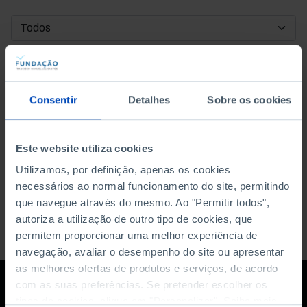
DATA DE INÍCIO
DATA DE FIM
Consentir
Detalhes
Sobre os cookies
ORDENAR POR
Este website utiliza cookies
Utilizamos, por definição, apenas os cookies
necessários ao normal funcionamento do site, permitindo
que navegue através do mesmo. Ao "Permitir todos",
autoriza a utilização de outro tipo de cookies, que
permitem proporcionar uma melhor experiência de
navegação, avaliar o desempenho do site ou apresentar
as melhores ofertas de produtos e serviços, de acordo
com as suas preferências. Se pretender escolher os
tipos de cookies, clique em "Personalizar". Saiba mais