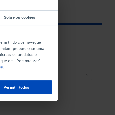
Sobre os cookies
 permitindo que navegue
permitem proporcionar uma
fertas de produtos e
ique em "Personalizar".
es
.
ORDENAR POR
Permitir todos