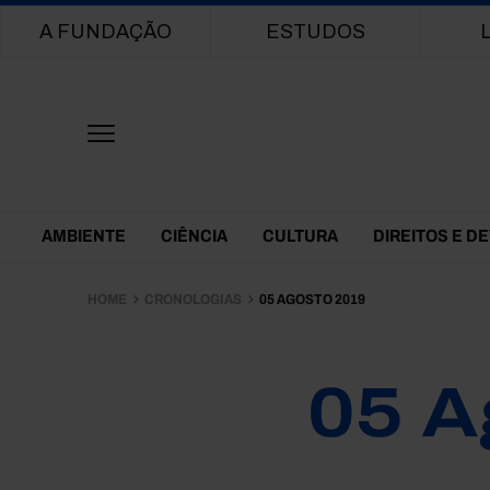
Main navigation
A FUNDAÇÃO
ESTUDOS
Themes Menu
AMBIENTE
CIÊNCIA
CULTURA
DIREITOS E D
HOME
CRONOLOGIAS
05 AGOSTO 2019
05 A