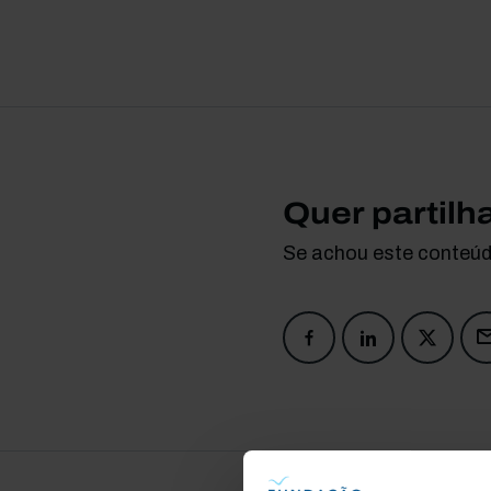
Quer partilh
Se achou este conteúdo