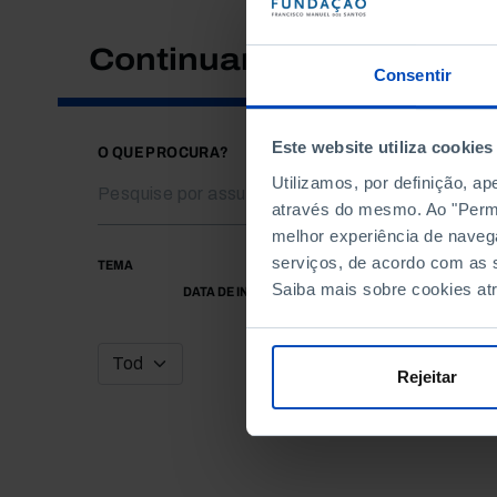
Continuar a pesquisar
Consentir
Este website utiliza cookies
O QUE PROCURA?
Utilizamos, por definição, a
através do mesmo. Ao "Permit
melhor experiência de naveg
serviços, de acordo com as s
TEMA
Saiba mais sobre cookies at
DATA DE INÍCIO
Rejeitar