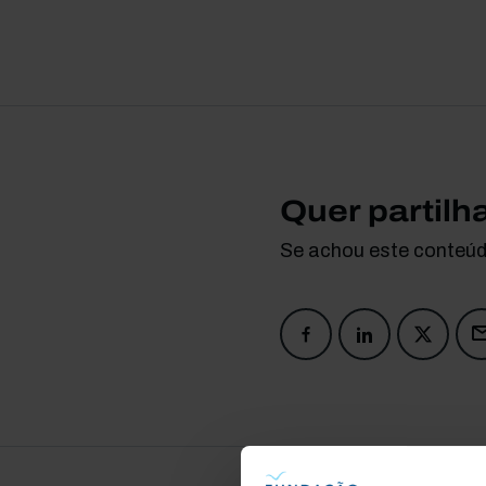
Quer partilh
Se achou este conteúdo