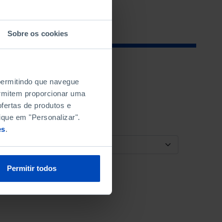
Sobre os cookies
 permitindo que navegue
permitem proporcionar uma
fertas de produtos e
ique em "Personalizar".
es
.
ORDENAR POR
Permitir todos