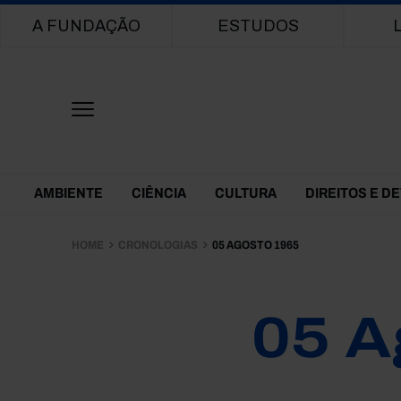
Main navigation
A FUNDAÇÃO
ESTUDOS
Themes Menu
AMBIENTE
CIÊNCIA
CULTURA
DIREITOS E D
HOME
CRONOLOGIAS
05 AGOSTO 1965
05 A