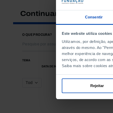
Continuar a pesquisar
Consentir
Este website utiliza cookies
O QUE PROCURA?
Utilizamos, por definição, a
através do mesmo. Ao "Permit
melhor experiência de naveg
serviços, de acordo com as s
TEMA
Saiba mais sobre cookies at
DATA DE INÍCIO
Rejeitar