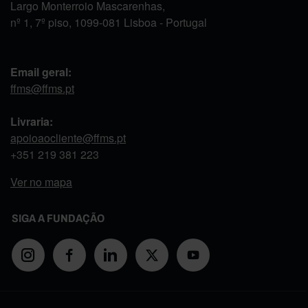
Largo Monterroio Mascarenhas,
nº 1, 7º piso, 1099-081 Lisboa - Portugal
Email geral:
ffms@ffms.pt
Livraria:
apoioaocliente@ffms.pt
+351
219 381 223
Ver no mapa
SIGA A FUNDAÇÃO