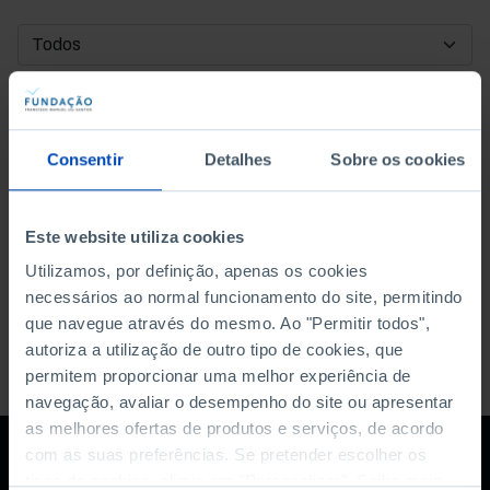
DATA DE INÍCIO
DATA DE FIM
Consentir
Detalhes
Sobre os cookies
ORDENAR POR
Este website utiliza cookies
Utilizamos, por definição, apenas os cookies
necessários ao normal funcionamento do site, permitindo
que navegue através do mesmo. Ao "Permitir todos",
autoriza a utilização de outro tipo de cookies, que
permitem proporcionar uma melhor experiência de
navegação, avaliar o desempenho do site ou apresentar
as melhores ofertas de produtos e serviços, de acordo
com as suas preferências. Se pretender escolher os
tipos de cookies, clique em "Personalizar". Saiba mais