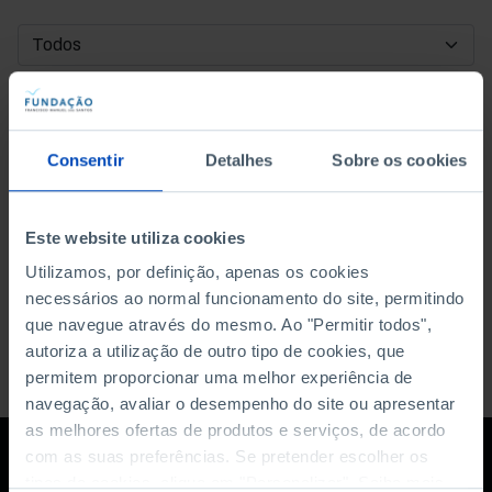
DATA DE INÍCIO
DATA DE FIM
Consentir
Detalhes
Sobre os cookies
ORDENAR POR
Este website utiliza cookies
Utilizamos, por definição, apenas os cookies
necessários ao normal funcionamento do site, permitindo
que navegue através do mesmo. Ao "Permitir todos",
autoriza a utilização de outro tipo de cookies, que
permitem proporcionar uma melhor experiência de
navegação, avaliar o desempenho do site ou apresentar
as melhores ofertas de produtos e serviços, de acordo
com as suas preferências. Se pretender escolher os
tipos de cookies, clique em "Personalizar". Saiba mais