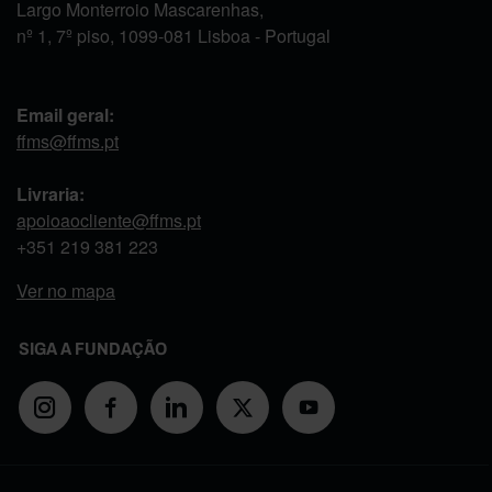
Largo Monterroio Mascarenhas,
nº 1, 7º piso, 1099-081 Lisboa - Portugal
Email geral:
ffms@ffms.pt
Livraria:
apoioaocliente@ffms.pt
+351
219 381 223
Ver no mapa
SIGA A FUNDAÇÃO