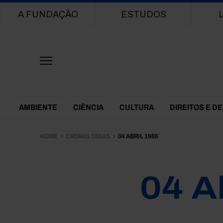
Main navigation
A FUNDAÇÃO
ESTUDOS
Themes Menu
AMBIENTE
CIÊNCIA
CULTURA
DIREITOS E D
HOME
CRONOLOGIAS
04 ABRIL 1986
04 A