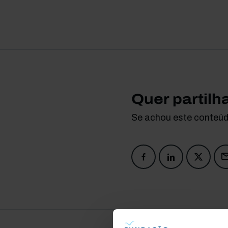
Quer partilh
Se achou este conteúdo