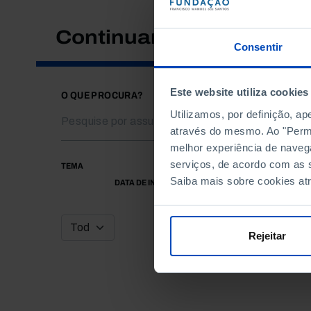
Continuar a pesquisar
Consentir
Este website utiliza cookies
O QUE PROCURA?
Utilizamos, por definição, a
através do mesmo. Ao "Permit
melhor experiência de naveg
serviços, de acordo com as s
TEMA
Saiba mais sobre cookies at
DATA DE INÍCIO
Rejeitar