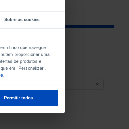
Sobre os cookies
 permitindo que navegue
permitem proporcionar uma
fertas de produtos e
ique em "Personalizar".
es
.
ORDENAR POR
Permitir todos