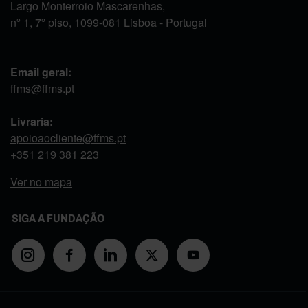
Largo Monterroio Mascarenhas,
nº 1, 7º piso, 1099-081 Lisboa - Portugal
Email geral:
ffms@ffms.pt
Livraria:
apoioaocliente@ffms.pt
+351
219 381 223
Ver no mapa
SIGA A FUNDAÇÃO