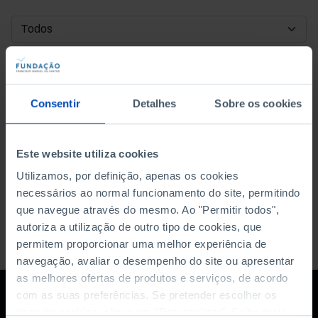
DATA DE INÍCIO
DATA DE FIM
Consentir
Detalhes
Sobre os cookies
ORDENAR POR
Este website utiliza cookies
Utilizamos, por definição, apenas os cookies
necessários ao normal funcionamento do site, permitindo
que navegue através do mesmo. Ao "Permitir todos",
autoriza a utilização de outro tipo de cookies, que
permitem proporcionar uma melhor experiência de
navegação, avaliar o desempenho do site ou apresentar
as melhores ofertas de produtos e serviços, de acordo
com as suas preferências. Se pretender escolher os
tipos de cookies, clique em "Personalizar". Saiba mais