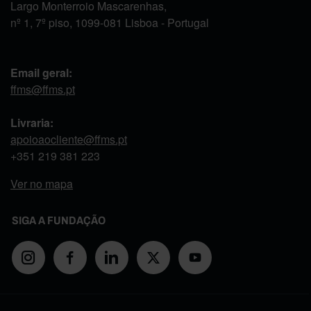
Largo Monterroio Mascarenhas,
nº 1, 7º piso, 1099-081 Lisboa - Portugal
Email geral:
ffms@ffms.pt
Livraria:
apoioaocliente@ffms.pt
+351
219 381 223
Ver no mapa
SIGA A FUNDAÇÃO