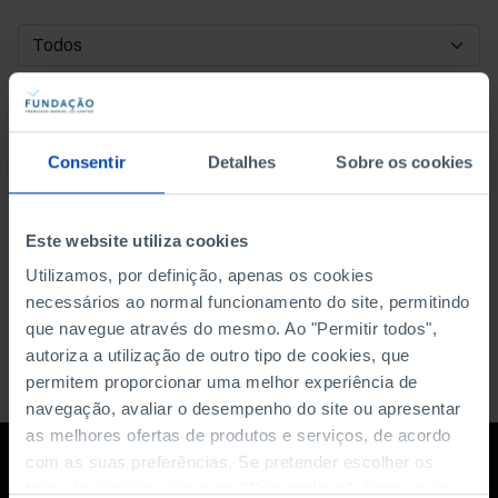
DATA DE INÍCIO
DATA DE FIM
Consentir
Detalhes
Sobre os cookies
ORDENAR POR
Este website utiliza cookies
Utilizamos, por definição, apenas os cookies
necessários ao normal funcionamento do site, permitindo
que navegue através do mesmo. Ao "Permitir todos",
autoriza a utilização de outro tipo de cookies, que
permitem proporcionar uma melhor experiência de
navegação, avaliar o desempenho do site ou apresentar
as melhores ofertas de produtos e serviços, de acordo
com as suas preferências. Se pretender escolher os
tipos de cookies, clique em "Personalizar". Saiba mais