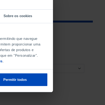
Sobre os cookies
 permitindo que navegue
permitem proporcionar uma
fertas de produtos e
ique em "Personalizar".
es
.
ORDENAR POR
Permitir todos