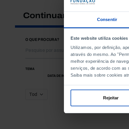
Continuar a pesquisar
Consentir
Este website utiliza cookies
O QUE PROCURA?
Utilizamos, por definição, a
através do mesmo. Ao "Permit
melhor experiência de naveg
serviços, de acordo com as s
TEMA
Saiba mais sobre cookies at
DATA DE INÍCIO
Rejeitar