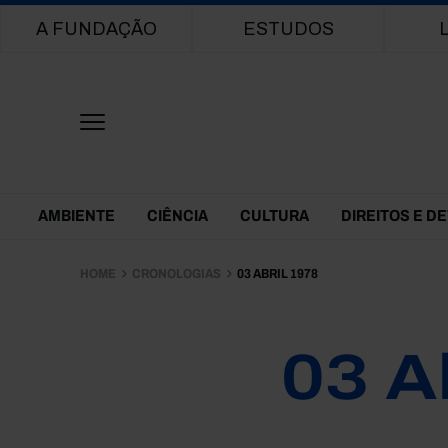
Main navigation
A FUNDAÇÃO
ESTUDOS
Themes Menu
AMBIENTE
CIÊNCIA
CULTURA
DIREITOS E D
HOME
CRONOLOGIAS
03 ABRIL 1978
03 A