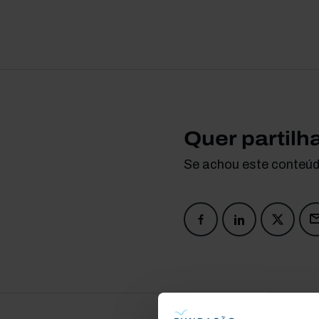
Quer partilh
Se achou este conteúdo