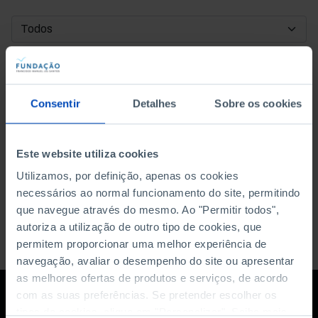
DATA DE INÍCIO
DATA DE FIM
Consentir
Detalhes
Sobre os cookies
ORDENAR POR
Este website utiliza cookies
Utilizamos, por definição, apenas os cookies
necessários ao normal funcionamento do site, permitindo
que navegue através do mesmo. Ao "Permitir todos",
autoriza a utilização de outro tipo de cookies, que
permitem proporcionar uma melhor experiência de
navegação, avaliar o desempenho do site ou apresentar
as melhores ofertas de produtos e serviços, de acordo
com as suas preferências. Se pretender escolher os
tipos de cookies, clique em "Personalizar". Saiba mais