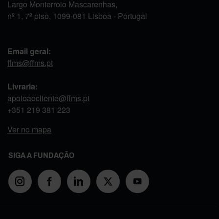
Largo Monterroio Mascarenhas,
nº 1, 7º piso, 1099-081 Lisboa - Portugal
Email geral:
ffms@ffms.pt
Livraria:
apoioaocliente@ffms.pt
+351
219 381 223
Ver no mapa
SIGA A FUNDAÇÃO